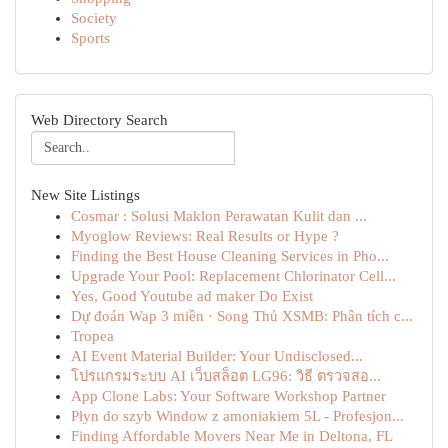
Society
Sports
Web Directory Search
New Site Listings
Cosmar : Solusi Maklon Perawatan Kulit dan ...
Myoglow Reviews: Real Results or Hype ?
Finding the Best House Cleaning Services in Pho...
Upgrade Your Pool: Replacement Chlorinator Cell...
Yes, Good Youtube ad maker Do Exist
Dự đoán Wap 3 miền · Song Thủ XSMB: Phân tích c...
Tropea
AI Event Material Builder: Your Undisclosed...
โปรแกรมระบบ AI เว็บสล็อต LG96: วิธี ตรวจสอ...
App Clone Labs: Your Software Workshop Partner
Płyn do szyb Window z amoniakiem 5L - Profesjon...
Finding Affordable Movers Near Me in Deltona, FL