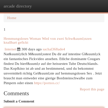
arcade directory
Togg
navi
Home
1
Hemmungsloses Woman Wird von zwei Schw&auml;nzen
knallhart gefickt
Internet
300 days ago
sachal368ade4
Nat&uuml;rlich M&uuml;sstest Du dir auf intestine Gl&uuml;ck
ein fantastisches Fickvideo ansehen. Etliche dominante Cougars
findest Du hierf&uuml;r auf der heissesten Tube Deutschlands.
Das Kopfkino ist ab und an bestimmend, und du bekommst
unvermittelt richtig Gel&uuml;ste auf hemmungslosen Sex . Jetzt
braucht man entweder eine gierige Bordsteinschwalbe zum
Pimpern oder einen
https://pornos.cc/
Report this page
Comments
Submit a Comment