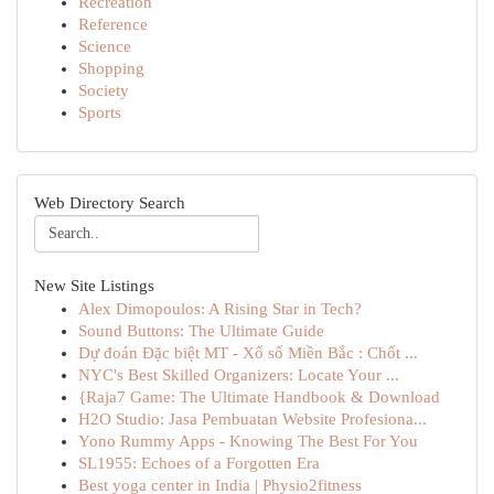
Recreation
Reference
Science
Shopping
Society
Sports
Web Directory Search
New Site Listings
Alex Dimopoulos: A Rising Star in Tech?
Sound Buttons: The Ultimate Guide
Dự đoán Đặc biệt MT - Xổ số Miền Bắc : Chốt ...
NYC's Best Skilled Organizers: Locate Your ...
{Raja7 Game: The Ultimate Handbook & Download
H2O Studio: Jasa Pembuatan Website Profesiona...
Yono Rummy Apps - Knowing The Best For You
SL1955: Echoes of a Forgotten Era
Best yoga center in India | Physio2fitness