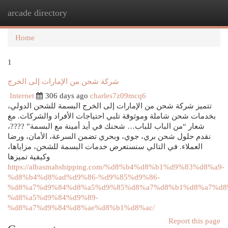
arcade directory
Togg
navi
Home
1
شركة شحن من الإمارات إلى الخرج
Internet
306 days ago
charles7z09mcq6
تتميز شركة شحن من الإمارات إلى الخرج البسمة للشحن الدولي،
بخدمات شحن شاملة وموثوقة تلبي احتياجات الأفراد والشركات. مع
شعار “من الباب للباب… شحنك في أيد أمينة مع البسمة” ????،
نقدم حلول شحن بري، جوي، وبحري تضمن السرعة، الأمان، ورضا
العملاء. في التالي سنستعرض خدمات البسمة للشحن، مزاياها،
وكيفية تميزها
https://albasmahshipping.com/%d8%b4%d8%b1%d9%83%d8%a9-
%d8%b4%d8%ad%d9%86-%d9%85%d9%86-
%d8%a7%d9%84%d8%a5%d9%85%d8%a7%d8%b1%d8%a7%d8
%d8%a5%d9%84%d9%89-
%d8%a7%d9%84%d8%ae%d8%b1%d8%ac/
Report this page