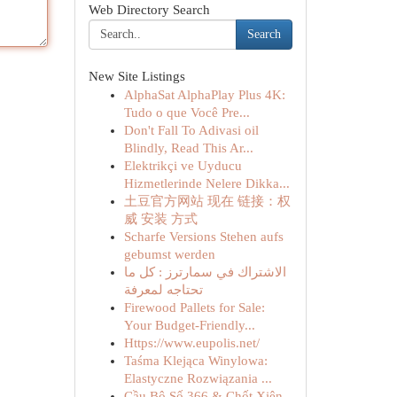
Web Directory Search
Search
New Site Listings
AlphaSat AlphaPlay Plus 4K:
Tudo o que Você Pre...
Don't Fall To Adivasi oil
Blindly, Read This Ar...
Elektrikçi ve Uyducu
Hizmetlerinde Nelere Dikka...
土豆官方网站 现在 链接：权
威 安装 方式
Scharfe Versions Stehen aufs
gebumst werden
الاشتراك في سمارترز : كل ما
تحتاجه لمعرفة
Firewood Pallets for Sale:
Your Budget-Friendly...
Https://www.eupolis.net/
Taśma Klejąca Winylowa:
Elastyczne Rozwiązania ...
Cầu Bộ Số 366 & Chốt Xiên