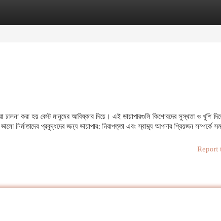
egories
Register
Login
ররা চালনা করা হয় বেস্ট মানুষের আবিষ্কার দিয়ে। এই ডায়াপারগুলি কিশোরদের সুস্থতা ও খুশি দ
ালো নির্মাতাদের প্রবুদ্ধদের জন্য ডায়াপার: নিরাপত্তা এবং স্বাস্থ্য আপনার প্রিয়জন সম্পর্কে 
Report 