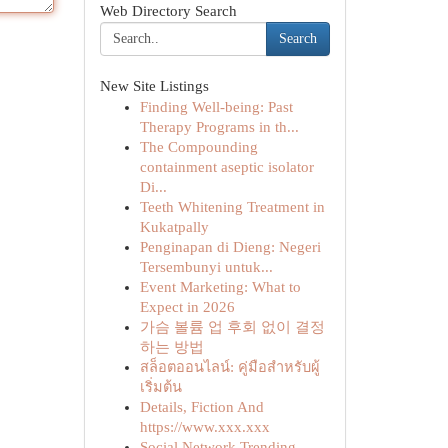
Web Directory Search
Search
New Site Listings
Finding Well-being: Past
Therapy Programs in th...
The Compounding
containment aseptic isolator
Di...
Teeth Whitening Treatment in
Kukatpally
Penginapan di Dieng: Negeri
Tersembunyi untuk...
Event Marketing: What to
Expect in 2026
가슴 볼륨 업 후회 없이 결정
하는 방법
สล็อตออนไลน์: คู่มือสำหรับผู้
เริ่มต้น
Details, Fiction And
https://www.xxx.xxx
Social Network Trending