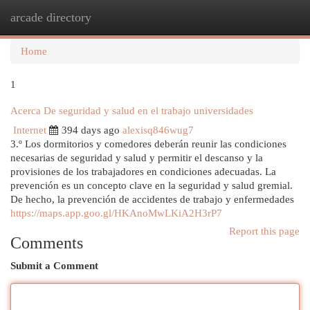
arcade directory
Togg
navi
Home
1
Acerca De seguridad y salud en el trabajo universidades
Internet
394 days ago
alexisq846wug7
3.º Los dormitorios y comedores deberán reunir las condiciones
necesarias de seguridad y salud y permitir el descanso y la
provisiones de los trabajadores en condiciones adecuadas. La
prevención es un concepto clave en la seguridad y salud gremial.
De hecho, la prevención de accidentes de trabajo y enfermedades
https://maps.app.goo.gl/HKAnoMwLKiA2H3rP7
Report this page
Comments
Submit a Comment