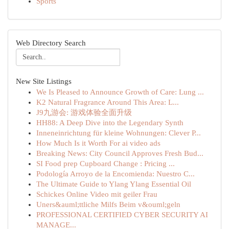
Sports
Web Directory Search
New Site Listings
We Is Pleased to Announce Growth of Care: Lung ...
K2 Natural Fragrance Around This Area: L...
J9九游会: 游戏体验全面升级
HH88: A Deep Dive into the Legendary Synth
Inneneinrichtung für kleine Wohnungen: Clever P...
How Much Is it Worth For ai video ads
Breaking News: City Council Approves Fresh Bud...
SI Food prep Cupboard Change : Pricing ...
Podología Arroyo de la Encomienda: Nuestro C...
The Ultimate Guide to Ylang Ylang Essential Oil
Schickes Online Video mit geiler Frau
Uners&auml;ttliche Milfs Beim v&ouml;geln
PROFESSIONAL CERTIFIED CYBER SECURITY AI
MANAGE...