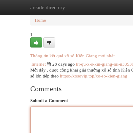
arcade directory
Home
New Site Listings
Add Site
Cat
Home
1
Thông tin kết quả xổ số Kiên Giang mới nhất
Internet
28 days ago
kt-qu-x-s-kin-giang-mi-n3353
Mới đây , được công khai giải thưởng xổ số tỉnh Kiên Gi
số lớn tiếp theo
https://xosovip.top/xo-so-kien-giang
Comments
Submit a Comment