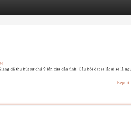
egories
Register
Login
04
ang đã thu hút sự chú ý lớn của dân tình. Câu hỏi đặt ra là: ai sẽ là ng
Report 