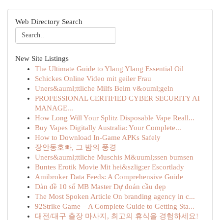
Web Directory Search
New Site Listings
The Ultimate Guide to Ylang Ylang Essential Oil
Schickes Online Video mit geiler Frau
Uners&auml;ttliche Milfs Beim v&ouml;geln
PROFESSIONAL CERTIFIED CYBER SECURITY AI
MANAGE...
How Long Will Your Splitz Disposable Vape Reall...
Buy Vapes Digitally Australia: Your Complete...
How to Download In-Game APKs Safely
장안동호빠, 그 밤의 풍경
Uners&auml;ttliche Muschis M&uuml;ssen bumsen
Buntes Erotik Movie Mit hei&szlig;er Escortlady
Amibroker Data Feeds: A Comprehensive Guide
Dàn đề 10 số MB Master Dự đoán cầu đẹp
The Most Spoken Article On branding agency in c...
92Strike Game – A Complete Guide to Getting Sta...
대전/대구 출장 마사지, 최고의 휴식을 경험하세요!