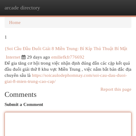
arcade directory
Togg
navi
Home
1
{Soi Cầu Đầu Đuôi Giải 8 Miền Trung: Bí Kíp Thủ Thuật Bí Mật
Internet
29 days ago
emiliefkfr776692
Để gia tăng cơ hội trong việc nhận định đúng đắn các cặp kết quả
đầu đuôi giải thứ 8 khu vực Miền Trung , việc nắm bắt bản đắc địa
chuyên sâu là
https://soicaulodephomnay.com/soi-cau-dau-duoi-
giai-8-mien-trung-cao-cap/
Report this page
Comments
Submit a Comment