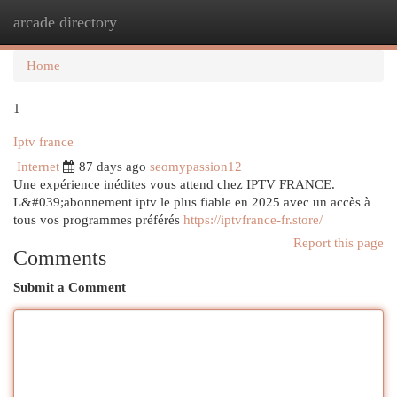
arcade directory
Togg
navi
Home
1
Iptv france
Internet
87 days ago
seomypassion12
Une expérience inédites vous attend chez IPTV FRANCE.
L&#039;abonnement iptv le plus fiable en 2025 avec un accès à
tous vos programmes préférés
https://iptvfrance-fr.store/
Report this page
Comments
Submit a Comment