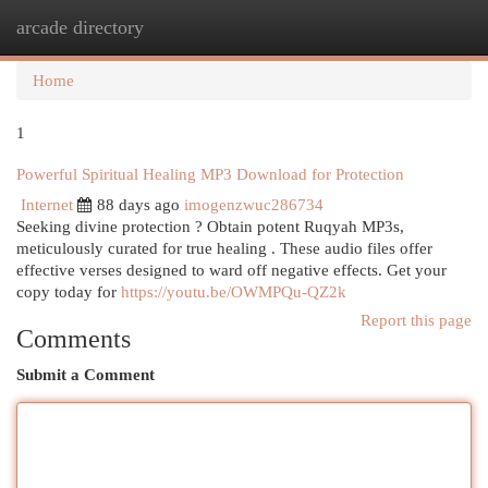
arcade directory
Togg
navi
Home
1
Powerful Spiritual Healing MP3 Download for Protection
Internet
88 days ago
imogenzwuc286734
Seeking divine protection ? Obtain potent Ruqyah MP3s,
meticulously curated for true healing . These audio files offer
effective verses designed to ward off negative effects. Get your
copy today for
https://youtu.be/OWMPQu-QZ2k
Report this page
Comments
Submit a Comment