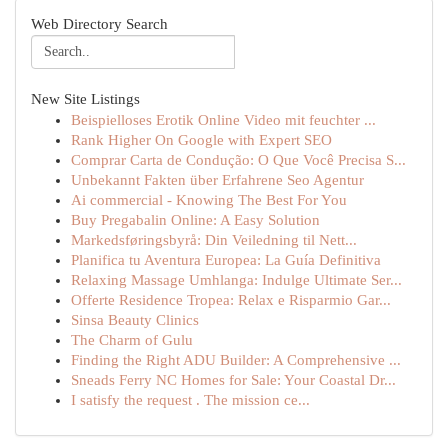
Web Directory Search
New Site Listings
Beispielloses Erotik Online Video mit feuchter ...
Rank Higher On Google with Expert SEO
Comprar Carta de Condução: O Que Você Precisa S...
Unbekannt Fakten über Erfahrene Seo Agentur
Ai commercial - Knowing The Best For You
Buy Pregabalin Online: A Easy Solution
Markedsføringsbyrå: Din Veiledning til Nett...
Planifica tu Aventura Europea: La Guía Definitiva
Relaxing Massage Umhlanga: Indulge Ultimate Ser...
Offerte Residence Tropea: Relax e Risparmio Gar...
Sinsa Beauty Clinics
The Charm of Gulu
Finding the Right ADU Builder: A Comprehensive ...
Sneads Ferry NC Homes for Sale: Your Coastal Dr...
I satisfy the request . The mission ce...