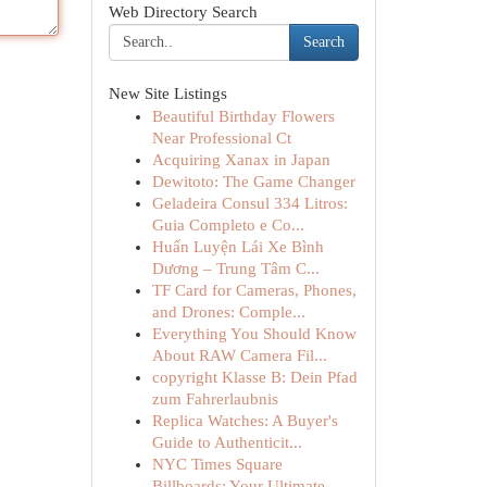
Web Directory Search
Search
New Site Listings
Beautiful Birthday Flowers
Near Professional Ct
Acquiring Xanax in Japan
Dewitoto: The Game Changer
Geladeira Consul 334 Litros:
Guia Completo e Co...
Huấn Luyện Lái Xe Bình
Dương – Trung Tâm C...
TF Card for Cameras, Phones,
and Drones: Comple...
Everything You Should Know
About RAW Camera Fil...
copyright Klasse B: Dein Pfad
zum Fahrerlaubnis
Replica Watches: A Buyer's
Guide to Authenticit...
NYC Times Square
Billboards: Your Ultimate