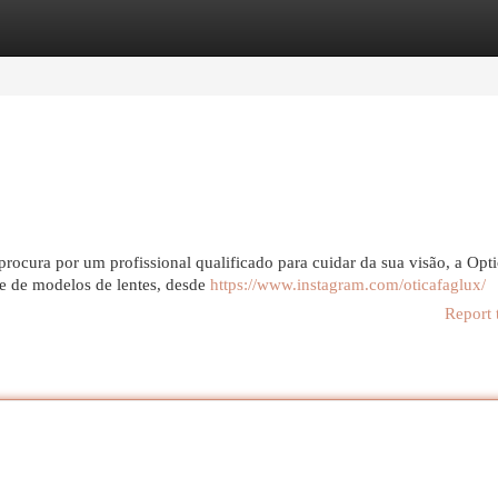
egories
Register
Login
ocura por um profissional qualificado para cuidar da sua visão, a Opti
e de modelos de lentes, desde
https://www.instagram.com/oticafaglux/
Report 