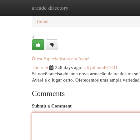
arcade directory
Home
New Site Listings
Add Site
Cat
Home
1
Ótica Especializada em Avaré
Internet
248 days ago
safiyaljmo407831
Se você precisa de uma nova armação de óculos ou se pr
Avaré é o lugar certo. Oferecemos uma ampla variedad
Comments
Submit a Comment